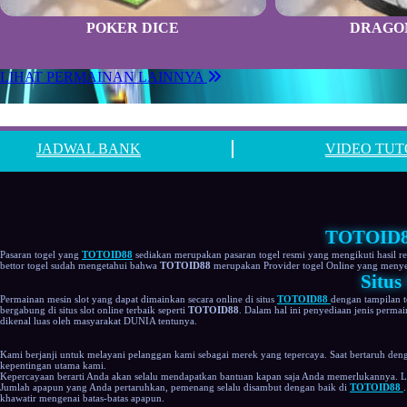
POKER DICE
DRAGO
LIHAT PERMAINAN LAINNYA
JADWAL BANK
VIDEO TUT
TOTOID88:
Pasaran togel yang
TOTOID88
sediakan merupakan pasaran togel resmi yang mengikuti hasil resu
bettor togel sudah mengetahui bahwa
TOTOID88
merupakan Provider togel Online yang menyed
Situs
Permainan mesin slot yang dapat dimainkan secara online di situs
TOTOID88
dengan tampilan t
bergabung di situs slot online terbaik seperti
TOTOID88
. Dalam hal ini penyediaan jenis permai
dikenal luas oleh masyarakat DUNIA tentunya.
Kami berjanji untuk melayani pelanggan kami sebagai merek yang tepercaya. Saat bertaruh de
kepentingan utama kami.
Kepercayaan berarti Anda akan selalu mendapatkan bantuan kapan saja Anda memerlukannya. Lew
Jumlah apapun yang Anda pertaruhkan, pemenang selalu disambut dengan baik di
TOTOID88
khawatir mengenai batas-batas apapun.