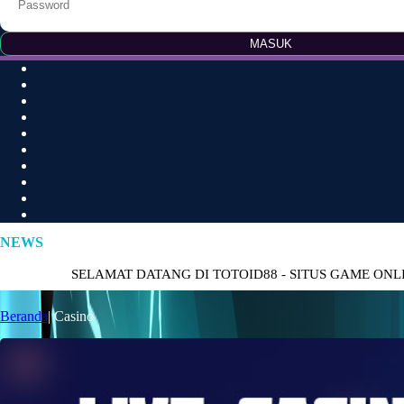
NEWS
 DATANG DI TOTOID88 - SITUS GAME ONLINE TERBAIK, AMA
Beranda
| Casino