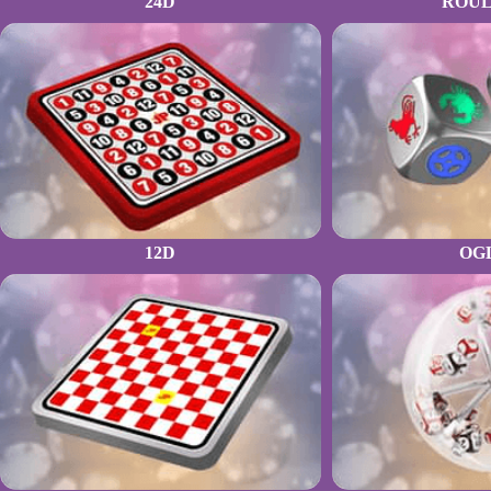
24D
ROU
12D
OG