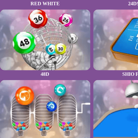
RED WHITE
24D
48D
SHIO 