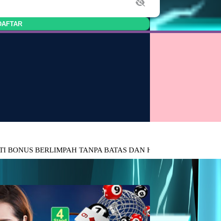
DAFTAR
MPAH TANPA BATAS DAN HADIAH DAN POTONGAN DISKON TOGE