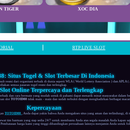
N TIGER
XOC DIA
ORIAL
RTP LIVE SLOT
 Situs Togel & Slot Terbesar Di Indonesia
lt resmi dari organisasi terbaik di dunia seperti WLA ( World Lottery Association ) dan APLA ( A
iakan semua pasaran togel resmi dan terlengkap.
 Slot Online Terpercaya dan Terlengkap
erbaik dan cara bermain yang mudah untuk di pahami dapat menarik minat masyarakat dalam ber
nan slot
TOTOID88
tidak main - main dan sudah terbukti dengan menghadirkan berbagai macam
Kepercayaan
ngan
TOTOID88
, Anda dapat yakin bahwa Anda mengakses situs yang aman dan terlindungi, di
at tim bantuan yang siap sedia 24/7 untuk membantu Anda atas segala masalah Anda kapan saja
. Pembatasan harga kami yang tinggi dibandingkan perusahaan lainnya menjamin Anda untuk fo